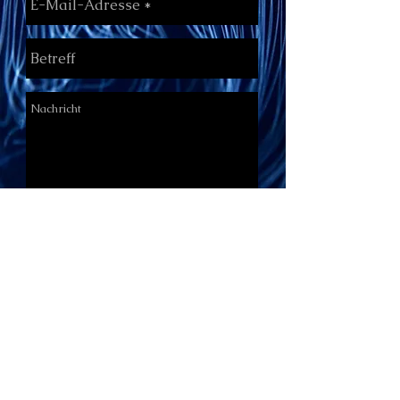
Send
·
Heike de Boer
Bielefeld Sennestadt
malerei.deboer@gmx.de
Ölgemälde & Zeichnungen