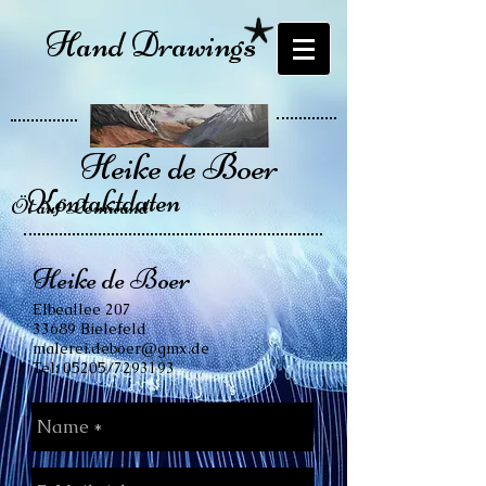
Hand Drawings
Heike de Boer
Kontaktdaten
Öl auf Leinwand
Heike de Boer
Elbeallee 207
33689 Bielefeld
malerei.deboer@gmx.de
Tel: 05205/7293193