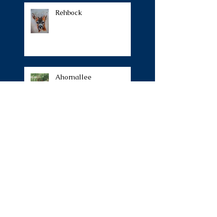
Rehbock
Ahornallee
Namibia
Südtirol