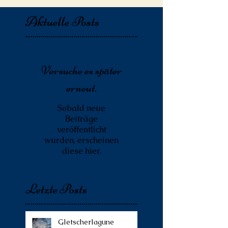
Aktuelle Posts
Versuche es später
erneut.
Sobald neue
Beiträge
veröffentlicht
wurden, erscheinen
diese hier.
Letzte Posts
Gletscherlagune