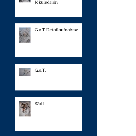
Jökulsárlón
G.o.T Detailaufnahme
G.o.T.
Wolf