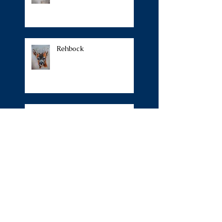
Rehbock
Ahornallee
Namibia
Südtirol