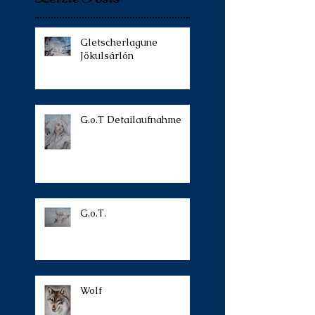
Gletscherlagune
Jökulsárlón
G.o.T Detailaufnahme
G.o.T.
Wolf