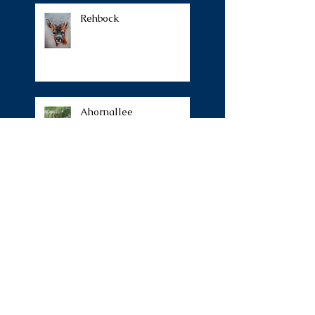
Rehbock
Ahornallee
Namibia
Südtirol