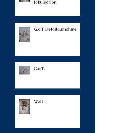
Jökulsárlón
G.o.T Detailaufnahme
G.o.T.
Wolf