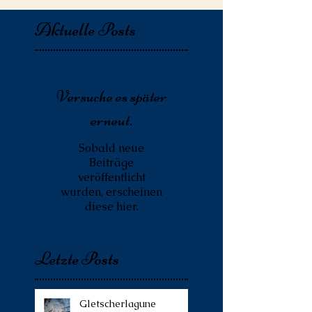
Aktuelle Posts
Versuche es später
erneut.
Sobald neue
Beiträge
veröffentlicht
wurden, erscheinen
diese hier.
Letzte Posts
Gletscherlagune